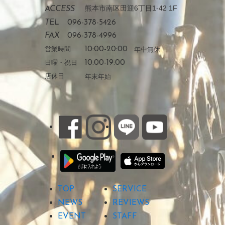
熊本市南区田迎6丁目1-42 1F
ACCESS
TEL
096-378-5426
FAX
096-378-4996
営業時間
10:00-20:00
年中無休
日曜・祝日
10:00-19:00
店休日
年末年始
TOP
SERVICE
NEWS
REVIEWS
EVENT
STAFF