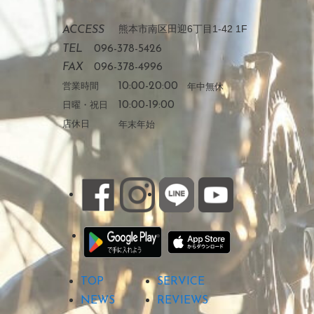
熊本市南区田迎6丁目1-42 1F
ACCESS
TEL
096-378-5426
FAX
096-378-4996
営業時間
10:00-20:00
年中無休
日曜・祝日
10:00-19:00
店休日
年末年始
TOP
SERVICE
NEWS
REVIEWS