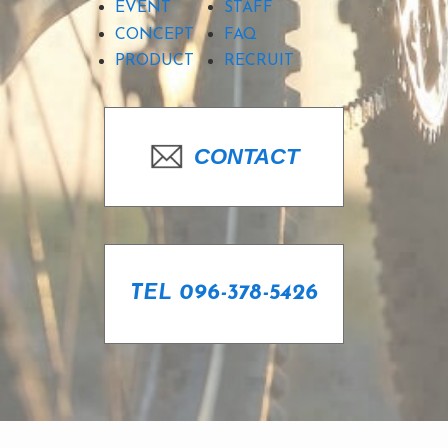
EVENT
STAFF
CONCEPT
FAQ
PRODUCT
RECRUIT
CONTACT
TEL 096-378-5426