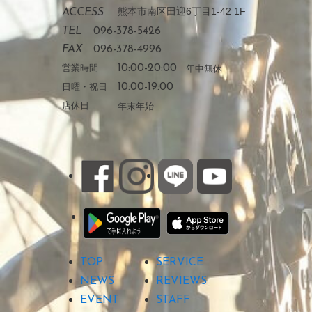
熊本市南区田迎6丁目1-42 1F
ACCESS
TEL
096-378-5426
FAX
096-378-4996
営業時間
10:00-20:00
年中無休
日曜・祝日
10:00-19:00
店休日
年末年始
TOP
SERVICE
NEWS
REVIEWS
EVENT
STAFF