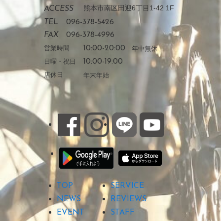
熊本市南区田迎6丁目1-42 1F
ACCESS
TEL
096-378-5426
FAX
096-378-4996
営業時間
10:00-20:00
年中無休
日曜・祝日
10:00-19:00
店休日
年末年始
TOP
SERVICE
NEWS
REVIEWS
EVENT
STAFF