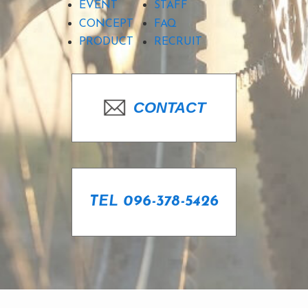
EVENT
STAFF
CONCEPT
FAQ
PRODUCT
RECRUIT
CONTACT
TEL 096-378-5426