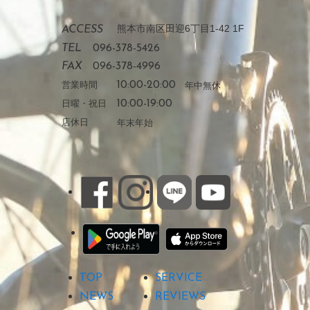
熊本市南区田迎6丁目1-42 1F
ACCESS
TEL
096-378-5426
FAX
096-378-4996
営業時間
10:00-20:00
年中無休
日曜・祝日
10:00-19:00
店休日
年末年始
TOP
SERVICE
NEWS
REVIEWS