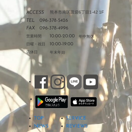
熊本市南区田迎6丁目1-42 1F
ACCESS
TEL
096-378-5426
FAX
096-378-4996
営業時間
10:00-20:00
年中無休
日曜・祝日
10:00-19:00
店休日
年末年始
TOP
SERVICE
NEWS
REVIEWS