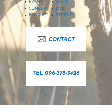
EVENT
STAFF
CONCEPT
FAQ
PRODUCT
RECRUIT
CONTACT
TEL 096-378-5426