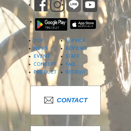
TOP
SERVICE
NEWS
REVIEWS
EVENT
STAFF
CONCEPT
FAQ
PRODUCT
RECRUIT
CONTACT