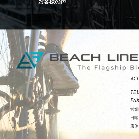
お客様の声
AC
TE
FA
営業
日曜
店休