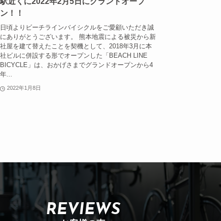
駅近くに2022年2月5日にグランドオープ
ン！！
日頃よりビーチラインバイシクルをご愛顧いただき誠
にありがとうございます。 熊本地震による被災から新
社屋を建て替えたことを契機として、2018年3月に本
社ビルに併設する形でオープンした「BEACH LINE
BICYCLE」は、おかげさまでグランドオープンから4
年...
2022年1月8日
REVIEWS