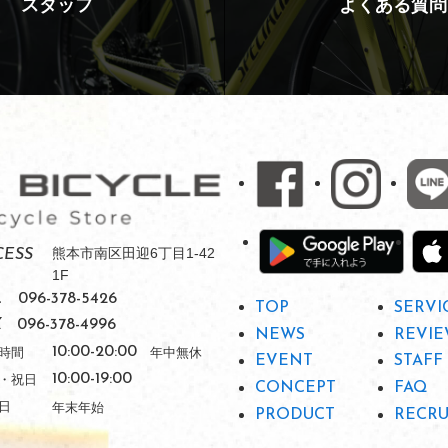
スタッフ
よくある質問
熊本市南区田迎6丁目1-42
CESS
1F
L
096-378-5426
TOP
SERVI
X
096-378-4996
NEWS
REVIE
時間
10:00-20:00
年中無休
EVENT
STAFF
・祝日
10:00-19:00
CONCEPT
FAQ
日
年末年始
PRODUCT
RECRU