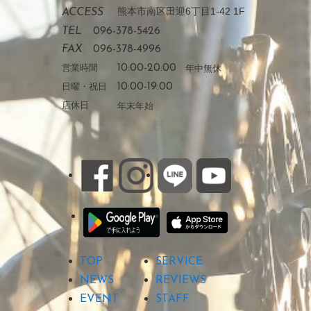
熊本市南区田迎6丁目1-42 1F
ACCESS
TEL
096-378-5426
FAX
096-378-4996
営業時間
10:00-20:00
年中無休
日曜・祝日
10:00-19:00
店休日
年末年始
TOP
SERVICE
NEWS
REVIEWS
EVENT
STAFF