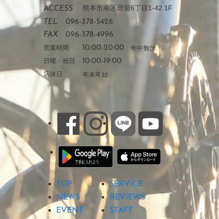
熊本市南区田迎6丁目1-42 1F
ACCESS
TEL
096-378-5426
FAX
096-378-4996
営業時間
10:00-20:00
年中無休
日曜・祝日
10:00-19:00
店休日
年末年始
TOP
SERVICE
NEWS
REVIEWS
EVENT
STAFF