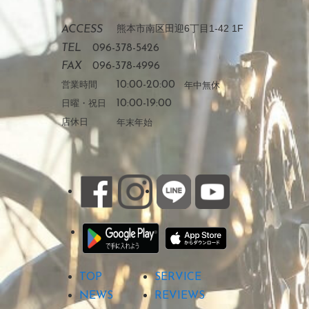
熊本市南区田迎6丁目1-42 1F
ACCESS
TEL
096-378-5426
FAX
096-378-4996
営業時間
10:00-20:00
年中無休
日曜・祝日
10:00-19:00
店休日
年末年始
TOP
SERVICE
NEWS
REVIEWS