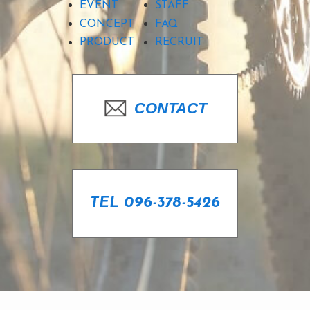
EVENT
STAFF
CONCEPT
FAQ
PRODUCT
RECRUIT
CONTACT
TEL 096-378-5426