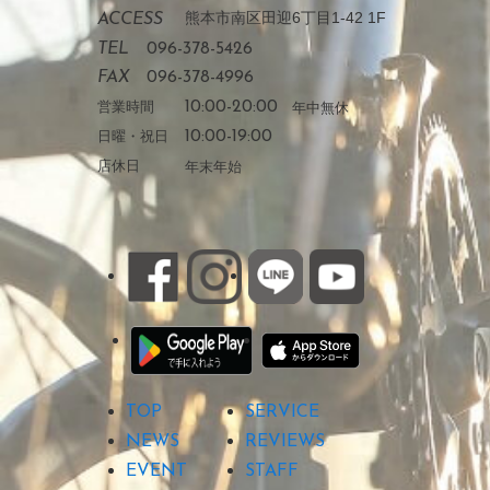
熊本市南区田迎6丁目1-42 1F
ACCESS
TEL
096-378-5426
FAX
096-378-4996
営業時間
10:00-20:00
年中無休
日曜・祝日
10:00-19:00
店休日
年末年始
TOP
SERVICE
NEWS
REVIEWS
EVENT
STAFF