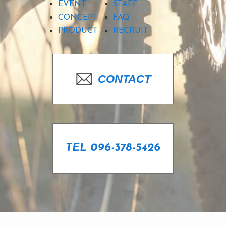
EVENT
STAFF
CONCEPT
FAQ
PRODUCT
RECRUIT
CONTACT
TEL 096-378-5426