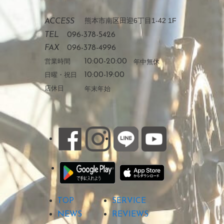
熊本市南区田迎6丁目1-42 1F
ACCESS
TEL
096-378-5426
FAX
096-378-4996
営業時間
10:00-20:00
年中無休
日曜・祝日
10:00-19:00
店休日
年末年始
TOP
SERVICE
NEWS
REVIEWS