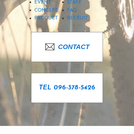
EVENT
STAFF
CONCEPT
FAQ
PRODUCT
RECRUIT
CONTACT
TEL 096-378-5426