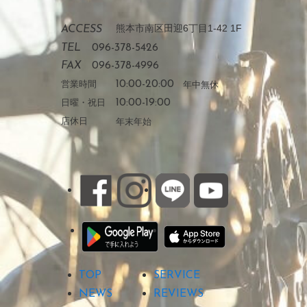
熊本市南区田迎6丁目1-42 1F
ACCESS
TEL
096-378-5426
FAX
096-378-4996
営業時間
10:00-20:00
年中無休
日曜・祝日
10:00-19:00
店休日
年末年始
TOP
SERVICE
NEWS
REVIEWS