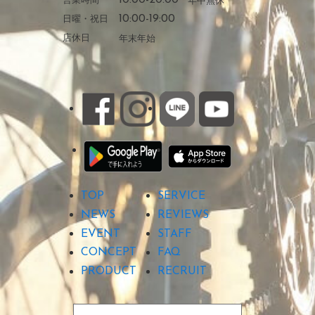
日曜・祝日
10:00-19:00
店休日
年末年始
TOP
SERVICE
NEWS
REVIEWS
EVENT
STAFF
CONCEPT
FAQ
PRODUCT
RECRUIT