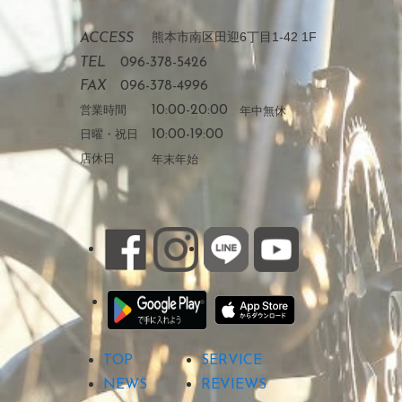
熊本市南区田迎6丁目1-42 1F
ACCESS
TEL
096-378-5426
FAX
096-378-4996
営業時間
10:00-20:00
年中無休
日曜・祝日
10:00-19:00
店休日
年末年始
TOP
SERVICE
NEWS
REVIEWS