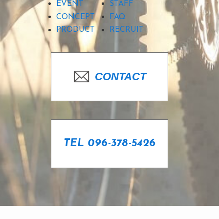
EVENT
STAFF
CONCEPT
FAQ
PRODUCT
RECRUIT
CONTACT
TEL 096-378-5426