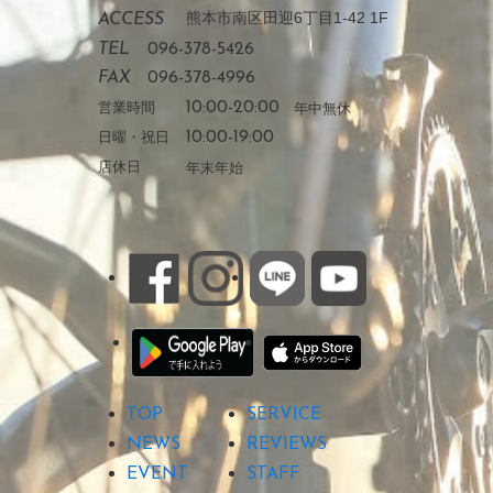
熊本市南区田迎6丁目1-42 1F
ACCESS
TEL
096-378-5426
FAX
096-378-4996
営業時間
10:00-20:00
年中無休
日曜・祝日
10:00-19:00
店休日
年末年始
TOP
SERVICE
NEWS
REVIEWS
EVENT
STAFF