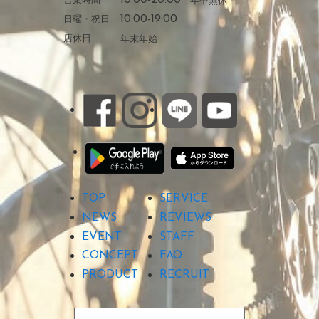
日曜・祝日
10:00-19:00
店休日
年末年始
TOP
SERVICE
NEWS
REVIEWS
EVENT
STAFF
CONCEPT
FAQ
PRODUCT
RECRUIT