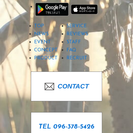
TOP
SERVICE
NEWS
REVIEWS
EVENT
STAFF
CONCEPT
FAQ
PRODUCT
RECRUIT
CONTACT
TEL 096-378-5426