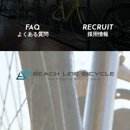
行上必要な限りにおいて利用します。
個人情報の第三者提供
当社は、法令に定める場合を除き、個人情報を事前に本人
FAQ
RECRUIT
の同意を得ることなく第三者に提供しません。
よくある質問
採用情報
個人情報の管理
当社は、個人情報の正確性および最新性を保ち、安全に管
理するとともに個人情報の紛失・改ざん・漏えいなどを防
止するため、必要かつ適正な情報セキュリティー対策を実
現します。
個人情報の開示・訂正・利用停止・消去
当社は、本人が個人情報について、開示・訂正・利用停
止・消去などを求める権利を有していることを認識し、個
人情報相談窓口を設置して、これらの要求ある場合には、
法令にしたがって速やかに対応します。