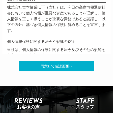
株式会社宮本輪業以下（当社）は、今日の高度情報通信社
会において個人情報が重要な資産であることを理解し、個
人情報を正しく扱うことが重要な責務であると認識し、以
下の方針に基づき個人情報の保護に努めることを宣言しま
す。
個人情報保護に関する法令や規律の遵守
当社は、個人情報の保護に関する法令及びその他の規範を
遵守し、個人情報を適正に取り扱います。
個人情報の取得
当社が個人情報を取得する際には、利用目的を明確化する
よう努力し、適法かつ公正な手段によって、個人情報を取
得します。
個人情報の利用
REVIEWS
STAFF
当社が取得した個人情報は、取得の際に示した利用目的も
お客様の声
スタッフ
しくは、それと合理的な関連性のある範囲内で、業務の遂