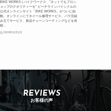
BIKE WORKS | バイクワークス "ネットでもプロシ
ョップのクオリティーを" ビーチラインバイシクルの
公式オンラインサイト「BIKE WORKS」がついに始
動。オンラインにてホイール修理サービス、バラ完組
み立てサービス、新品チェーンコーティングなどを依
頼...
2023年12月1日
REVIEWS
お客様の声