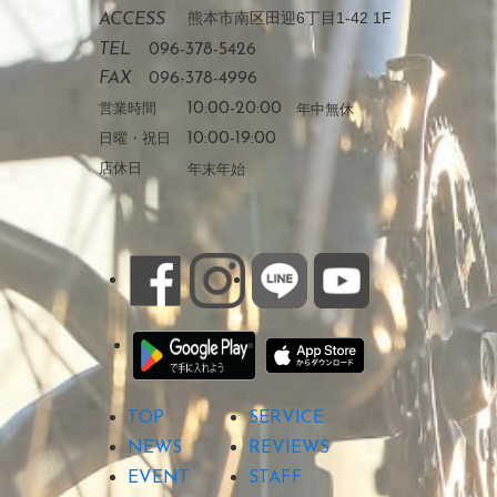
熊本市南区田迎6丁目1-42 1F
ACCESS
TEL
096-378-5426
FAX
096-378-4996
営業時間
10:00-20:00
年中無休
日曜・祝日
10:00-19:00
店休日
年末年始
TOP
SERVICE
NEWS
REVIEWS
EVENT
STAFF