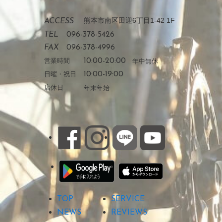
熊本市南区田迎6丁目1-42 1F
ACCESS
TEL
096-378-5426
FAX
096-378-4996
営業時間
10:00-20:00
年中無休
日曜・祝日
10:00-19:00
店休日
年末年始
TOP
SERVICE
NEWS
REVIEWS