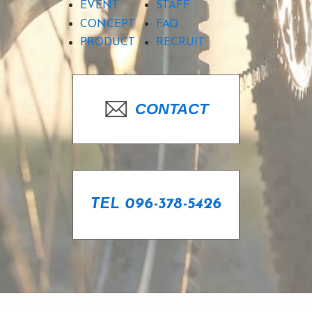
EVENT
STAFF
CONCEPT
FAQ
PRODUCT
RECRUIT
CONTACT
TEL 096-378-5426