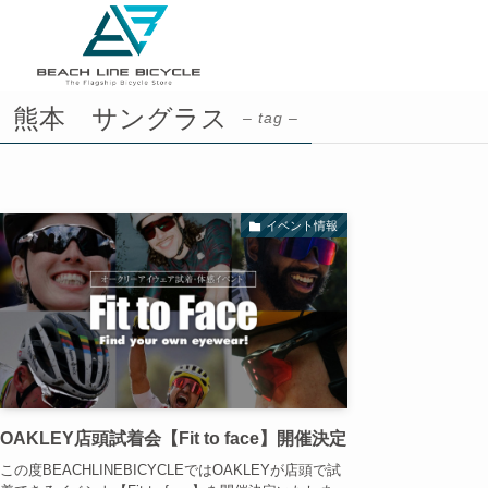
熊本 サングラス
– tag –
イベント情報
OAKLEY店頭試着会【Fit to face】開催決定
この度BEACHLINEBICYCLEではOAKLEYが店頭で試