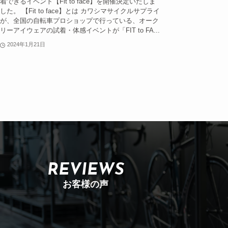
着できるイベント【Fit to face】を開催決定いたしま
した。 【Fit to face】とは カワシマサイクルサプライ
が、全国の自転車プロショップで行っている、オーク
リーアイウェアの試着・体感イベントが「FIT to FA...
2024年1月21日
REVIEWS
お客様の声