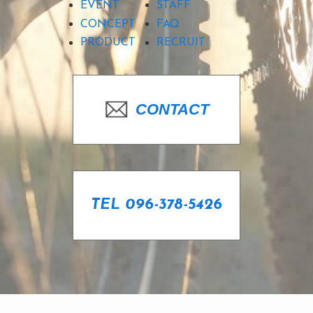
EVENT
STAFF
CONCEPT
FAQ
PRODUCT
RECRUIT
CONTACT
TEL 096-378-5426