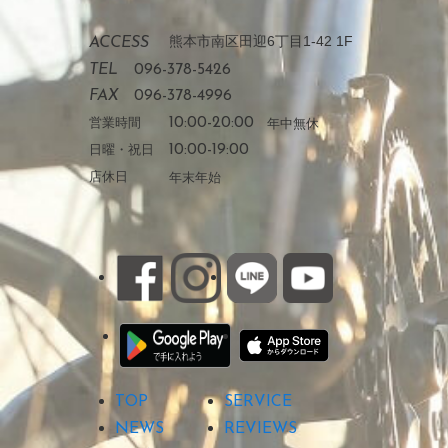
熊本市南区田迎6丁目1-42 1F
ACCESS
TEL
096-378-5426
FAX
096-378-4996
営業時間
10:00-20:00
年中無休
日曜・祝日
10:00-19:00
店休日
年末年始
TOP
SERVICE
NEWS
REVIEWS