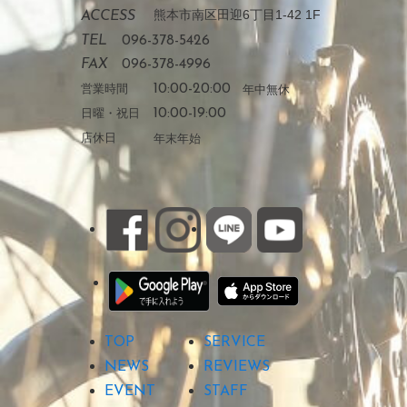
熊本市南区田迎6丁目1-42 1F
ACCESS
TEL
096-378-5426
FAX
096-378-4996
営業時間
10:00-20:00
年中無休
日曜・祝日
10:00-19:00
店休日
年末年始
TOP
SERVICE
NEWS
REVIEWS
EVENT
STAFF