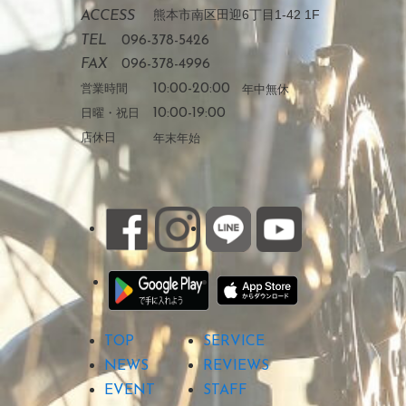
熊本市南区田迎6丁目1-42 1F
ACCESS
TEL
096-378-5426
FAX
096-378-4996
営業時間
10:00-20:00
年中無休
日曜・祝日
10:00-19:00
店休日
年末年始
TOP
SERVICE
NEWS
REVIEWS
EVENT
STAFF