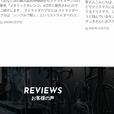
でおなじみの株式会社Ampusからストライダープロの
皆さんこんにちは、
新色『メタリックオレンジ』が2月に発売されたので
どでクリスマスに
ご紹介します。 ストライダープロとは ストライダー
てるクリスマス。
プロは「シンプルで軽く」というストライダーのコ...
うと悩んでいるサ
サンタさんにおスス
2023年2月27日
2022年11月27日
REVIEWS
お客様の声