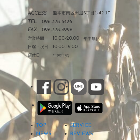
熊本市南区田迎6丁目1-42 1F
ACCESS
TEL
096-378-5426
FAX
096-378-4996
営業時間
10:00-20:00
年中無休
日曜・祝日
10:00-19:00
店休日
年末年始
TOP
SERVICE
NEWS
REVIEWS