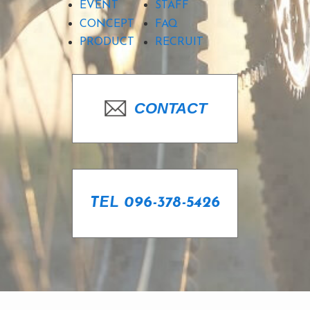
EVENT
STAFF
CONCEPT
FAQ
PRODUCT
RECRUIT
CONTACT
TEL 096-378-5426