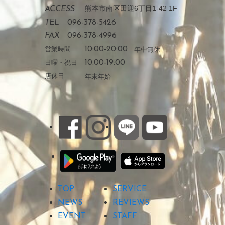
熊本市南区田迎6丁目1-42 1F
ACCESS
TEL
096-378-5426
FAX
096-378-4996
営業時間
10:00-20:00
年中無休
日曜・祝日
10:00-19:00
店休日
年末年始
TOP
SERVICE
NEWS
REVIEWS
EVENT
STAFF